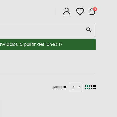
artículos
0
Cart
iados a partir del lunes 17
Mostrar
Ver
Parrilla
Lista
como