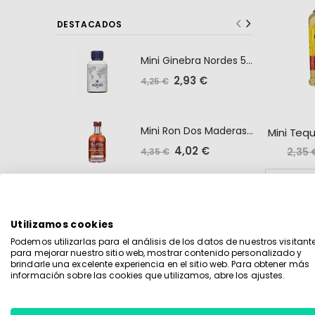
DESTACADOS
Mini Ginebra Nordes 5cl
Precio
2,93 €
4,25 €
especial
Mini Ron Dos Maderas 5+5 5cl
Precio
4,02 €
2,35 
4,35 €
especial
AÑADI
Mini Tequila Corralejo Reposado 10cl
Precio
9,05 €
11,25 €
Utilizamos cookies
especial
Podemos utilizarlas para el análisis de los datos de nuestros visitante
Mostrar
para mejorar nuestro sitio web, mostrar contenido personalizado y
brindarle una excelente experiencia en el sitio web. Para obtener más
información sobre las cookies que utilizamos, abre los ajustes.