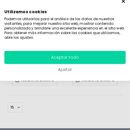
Utilizamos cookies
Podemos utilizarlas para el análisis de los datos de nuestros
visitantes, para mejorar nuestro sitio web, mostrar contenido
personalizado y brindarle una excelente experiencia en el sitio web.
Para obtener más información sobre las cookies que utilizamos,
abre los ajustes.
Aceptar todo
Moet Chandon Rose Brut 20cl
Moet Chandon 37,5cl
22,58 €
32,38 €
Ajustar
AÑADIR AL CARRITO
AÑADIR AL CARRITO