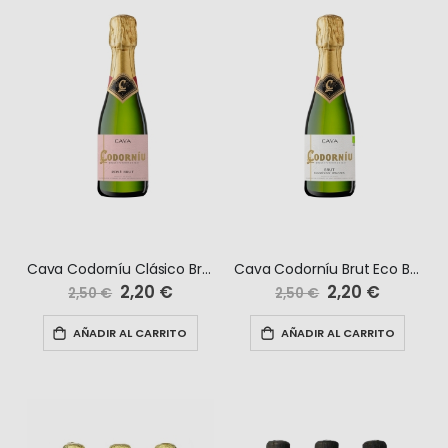
Precio
Precio
6,35 €
3,85 €
7,95 €
4,25 €
especial
especial
Cava Codorníu Clásico Brut Ecológico Rose Benjamín
Cava Codorníu Brut Eco Benjamín
Precio
2,20 €
Precio
2,20 €
2,50 €
2,50 €
especial
especial
AÑADIR AL CARRITO
AÑADIR AL CARRITO