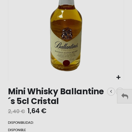
galería
gale
de
de
imágenes
imá
Mini Whisky Ballantine
´s 5cl Cristal
1,64 €
2,40 €
DISPONIBILIDAD:
DISPONIBLE