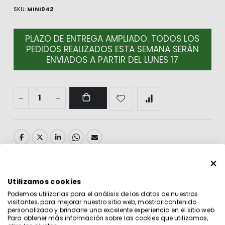
SKU
MINI042
PLAZO DE ENTREGA AMPLIADO. TODOS LOS
PEDIDOS REALIZADOS ESTA SEMANA SERÁN
ENVIADOS A PARTIR DEL LUNES 17
DETALLES
Utilizamos cookies
Podemos utilizarlas para el análisis de los datos de nuestros
visitantes, para mejorar nuestro sitio web, mostrar contenido
Comprar Mini botella de Whisky Ballantine's de 5cl de
personalizado y brindarle una excelente experiencia en el sitio web.
Para obtener más información sobre las cookies que utilizamos,
cristal.