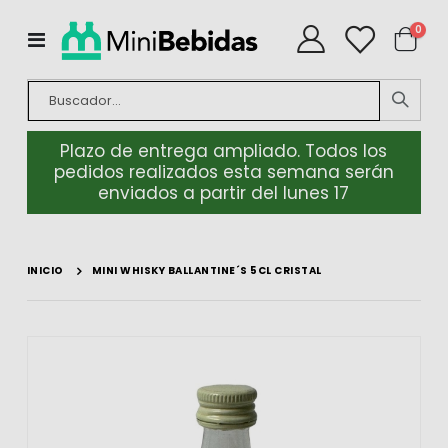
artíc
0
Toggle
Cart
Nav
Plazo de entrega ampliado. Todos los
pedidos realizados esta semana serán
enviados a partir del lunes 17
INICIO
MINI WHISKY BALLANTINE´S 5CL CRISTAL
Saltar
Salt
al
al
final
com
de
de
la
la