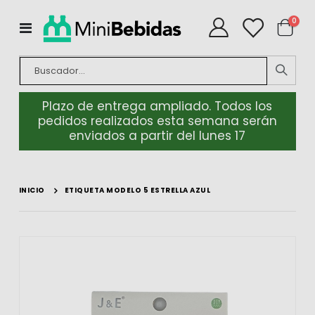
artíc
0
Toggle
Cart
Nav
Plazo de entrega ampliado. Todos los
pedidos realizados esta semana serán
enviados a partir del lunes 17
INICIO
ETIQUETA MODELO 5 ESTRELLA AZUL
Saltar
Salt
al
al
final
com
de
de
la
la