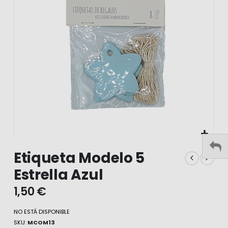
galería
gale
de
de
imágenes
imá
Etiqueta Modelo 5
Estrella Azul
1,50 €
NO ESTÁ DISPONIBLE
SKU
MCOM13