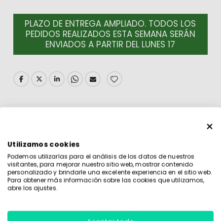
PLAZO DE ENTREGA AMPLIADO. TODOS LOS
PEDIDOS REALIZADOS ESTA SEMANA SERÁN
ENVIADOS A PARTIR DEL LUNES 17
DETALLES
Utilizamos cookies
Etiqueta Modelo 5 Estrella Azul
. El producto contiene 8
Podemos utilizarlas para el análisis de los datos de nuestros
Etiquetas. Complemento ideal para bodas, comuniones y
visitantes, para mejorar nuestro sitio web, mostrar contenido
personalizado y brindarle una excelente experiencia en el sitio web.
eventos.
Para obtener más información sobre las cookies que utilizamos,
abre los ajustes.
En caso de aviso de falta de stock póngase en contacto
con nosotros.